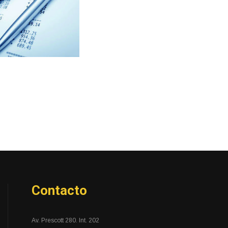
Contacto
Av. Prescott 280. Int. 202