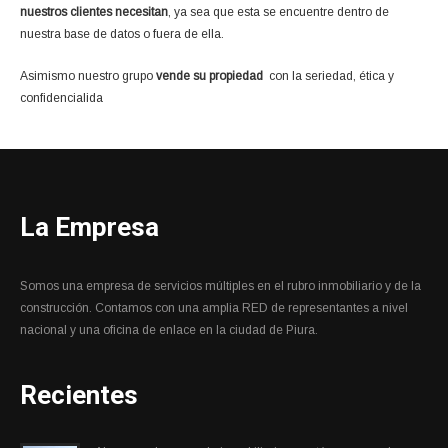
nuestros clientes necesitan
, ya sea que esta se encuentre dentro de
nuestra base de datos o fuera de ella.
Asimismo nuestro grupo
vende su propiedad
con la seriedad, ética y
confidencialida
d que caracteriza nuestros servicios.
La Empresa
Somos una empresa de servicios múltiples en el rubro inmobiliario y de la
construcción. Contamos con una amplia RED de representantes a nivel
nacional y una oficina de enlace en la ciudad de Piura.
Recientes